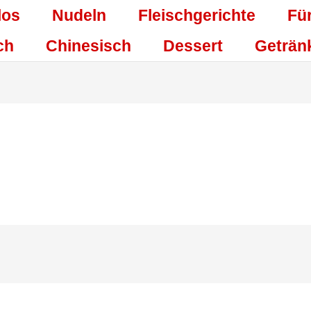
los
Nudeln
Fleischgerichte
Fü
ch
Chinesisch
Dessert
Geträn