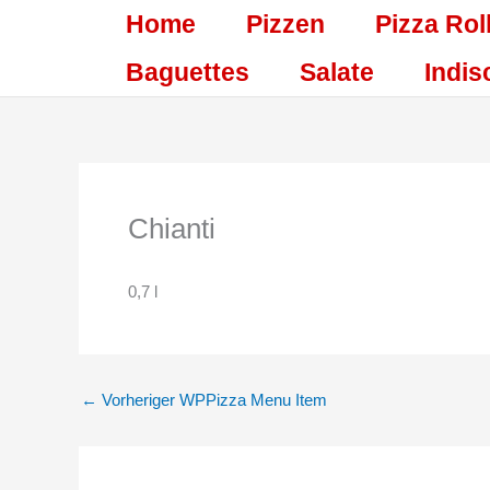
Zum
Home
Pizzen
Pizza Rol
Inhalt
springen
Baguettes
Salate
Indis
Chianti
0,7 l
←
Vorheriger WPPizza Menu Item