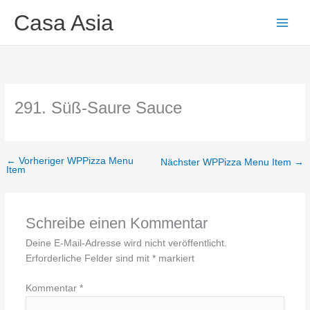
Zum
Main
Casa Asia
Inhalt
Men
springen
291. Süß-Saure Sauce
←
Vorheriger WPPizza Menu
Nächster WPPizza Menu Item
→
Item
Schreibe einen Kommentar
Deine E-Mail-Adresse wird nicht veröffentlicht.
Erforderliche Felder sind mit
*
markiert
Kommentar
*