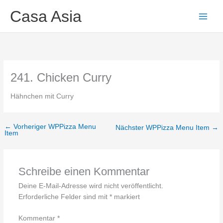
Zum
Main
Casa Asia
Inhalt
Men
springen
241. Chicken Curry
Hähnchen mit Curry
←
Vorheriger WPPizza Menu
Nächster WPPizza Menu Item
→
Item
Schreibe einen Kommentar
Deine E-Mail-Adresse wird nicht veröffentlicht.
Erforderliche Felder sind mit
*
markiert
Kommentar
*