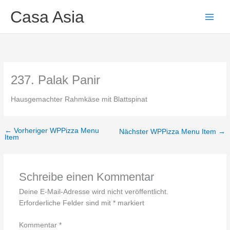
Zum
Main
Casa Asia
Inhalt
Men
springen
237. Palak Panir
Hausgemachter Rahmkäse mit Blattspinat
←
Vorheriger WPPizza Menu
Nächster WPPizza Menu Item
→
Item
Schreibe einen Kommentar
Deine E-Mail-Adresse wird nicht veröffentlicht.
Erforderliche Felder sind mit
*
markiert
Kommentar
*