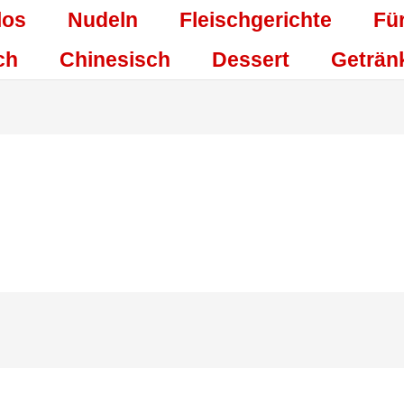
los
Nudeln
Fleischgerichte
Fü
ch
Chinesisch
Dessert
Geträn