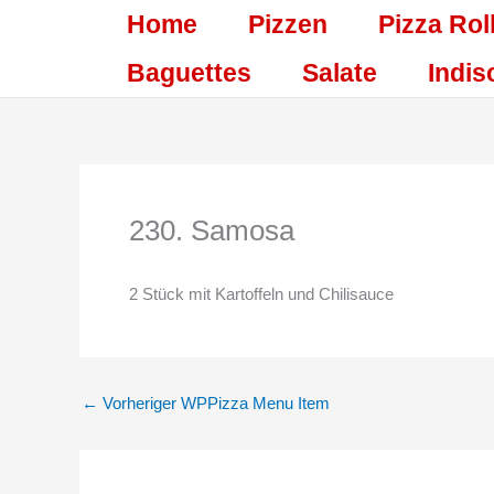
Zum
Home
Pizzen
Pizza Rol
Inhalt
springen
Baguettes
Salate
Indis
230. Samosa
2 Stück mit Kartoffeln und Chilisauce
←
Vorheriger WPPizza Menu Item