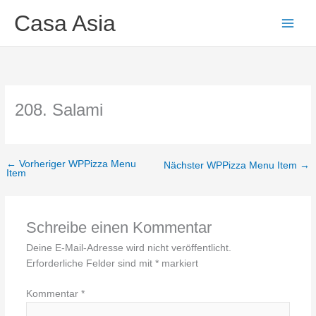
Zum
Main
Casa Asia
Inhalt
Men
springen
208. Salami
←
Vorheriger WPPizza Menu
Nächster WPPizza Menu Item
→
Item
Schreibe einen Kommentar
Deine E-Mail-Adresse wird nicht veröffentlicht.
Erforderliche Felder sind mit
*
markiert
Kommentar
*