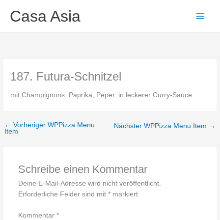
Zum
Main
Casa Asia
Inhalt
Men
springen
187. Futura-Schnitzel
mit Champignons, Paprika, Peper. in leckerer Curry-Sauce
←
Vorheriger WPPizza Menu
Nächster WPPizza Menu Item
→
Item
Schreibe einen Kommentar
Deine E-Mail-Adresse wird nicht veröffentlicht.
Erforderliche Felder sind mit
*
markiert
Kommentar
*