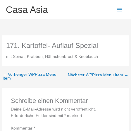
Zum
Main
Casa Asia
Inhalt
Men
springen
171. Kartoffel- Auflauf Spezial
mit Spinat, Krabben, Hähnchenbrust & Knoblauch
←
Vorheriger WPPizza Menu
Nächster WPPizza Menu Item
→
Item
Schreibe einen Kommentar
Deine E-Mail-Adresse wird nicht veröffentlicht.
Erforderliche Felder sind mit
*
markiert
Kommentar
*