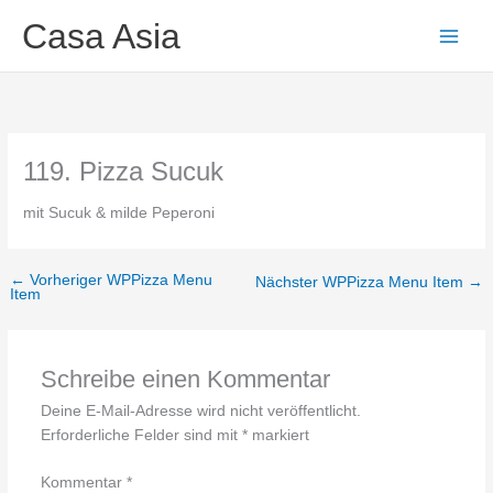
Zum
Main
Casa Asia
Inhalt
Men
springen
119. Pizza Sucuk
mit Sucuk & milde Peperoni
←
Vorheriger WPPizza Menu
Nächster WPPizza Menu Item
→
Item
Schreibe einen Kommentar
Deine E-Mail-Adresse wird nicht veröffentlicht.
Erforderliche Felder sind mit
*
markiert
Kommentar
*