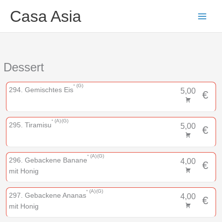
Zum
Main
Casa Asia
Inhalt
Men
springen
Dessert
G
294. Gemischtes Eis
5,00
€
A
G
295. Tiramisu
5,00
€
A
G
296. Gebackene Banane
4,00
€
mit Honig
A
G
297. Gebackene Ananas
4,00
€
mit Honig